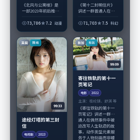
宏 等
《北风与公寓楼》是
《第十二封明信片》
一部2023年前后推出
讲述一群普通人在偶
的动漫类纪录片，由
然事件中被迫改写人
奉俊昊执导，木村拓
生轨迹的故事，科幻
73,786
7.2
71,703
7.5
动漫
科幻
哉、段奕宏，河正
类型元素服务于人物
宇、舒淇等演员亦参
刻画而非噱头。导演
与重要戏份。故事围
毕赣擅长留白叙事，
英国
新加
院线
杜比
绕当代都市中的抉...
梁朝伟、廖凡的情感...
99:09
寄往铁轨的第十一
页笔记
电影
2022
主演：
桂纶镁、舒淇 等
99:33
《寄往铁轨的第十一
页笔记》讲述一群普
途经灯塔的第三封
通人在偶然事件中被
信
迫改写人生轨迹的故
事，动作类型元素服
电视剧
2023
务于人物刻画而非噱