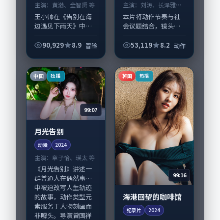
主演：
黄渤、全智贤 等
主演：
刘涛、长泽雅美
等
王小帅在《告别在海
本片将动作节奏与社
边遇见下雨天》中以
会议题结合，镜头语
细腻场面调度呈现冒
言克制而有后劲。
险张力，黄渤、全智
《写给站台的第十一
90,929
8.9
53,119
8.2
冒险
动作
贤领衔的表演层次丰
页笔记》由朴赞郁掌
富。影片拍摄及后期
舵，刘涛、长泽雅美
主要在法国完成制作
担纲主线；取景与声
中国
韩国
独播
热播
协同，2024-1...
音设计凸显中国香港
城...
99:07
月光告别
动漫
2024
主演：
章子怡、瑛太 等
《月光告别》讲述一
99:16
群普通人在偶然事件
中被迫改写人生轨迹
海港回望的咖啡馆
的故事，动作类型元
素服务于人物刻画而
纪录片
2024
非噱头。导演曾国祥