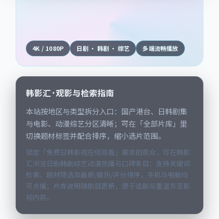
4K / 1080P
日剧 · 韩剧 · 综艺
多端流畅播放
韩影汇 · 观影与检索指南
本站按地区与类型拆分入口：国产港台、日韩剧集
与电影、动漫综艺分区清晰；可在「全部片库」里
切换题材标签并配合排序，缩小选片范围。
锁定「免费日韩影视在线观看」需求的观众，可在韩影
汇浏览日剧韩剧综艺动漫热播与口碑条目：支持关键词
检索、题材筛选及最新/最热/评分排序，手机与电脑均
可点播；片库说明随剧目更新，便于追剧与重温东亚影
视内容。