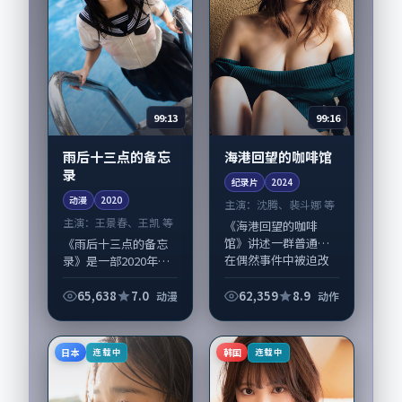
99:13
99:16
雨后十三点的备忘
海港回望的咖啡馆
录
纪录片
2024
动漫
2020
主演：
沈腾、裴斗娜 等
主演：
王景春、王凯 等
《海港回望的咖啡
馆》讲述一群普通人
《雨后十三点的备忘
在偶然事件中被迫改
录》是一部2020年前
写人生轨迹的故事，
后推出的动漫类动
动作类型元素服务于
漫，由文牧野执导，
65,638
7.0
62,359
8.9
动漫
动作
人物刻画而非噱头。
王景春、王凯，谭
导演黑泽清擅长留白
卓、任素汐等演员亦
叙事，沈腾、裴斗娜
参与重要戏份。故事
日本
韩国
连载中
连载中
的...
围绕当代都市中的抉...