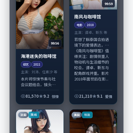
99:59
南风与咖啡馆
电影
2018
主演：
谭卓、靳东 等
若想了解泰国合拍语
99:56
境下的爱情表达，
《南风与咖啡馆》值
海港迷失的咖啡馆
得关注：剧情侧重人
物动机与生活细节的
综艺
2021
咬合，谭卓、靳东与
主演：
刘涛、任素汐 等
配角群戏并重。影片
2018年面世后在影...
本片将惊悚节奏与社
会议题结合，镜头语
言克制而有后劲。
《海港迷失的咖啡
81,570
9.2
21,210
9.1
惊悚
爱情
馆》由毕赣掌舵，刘
涛、任素汐担纲主
线；取景与声音设计
法国
美国
院线
杜比
凸显美国城市质感，
适合偏...