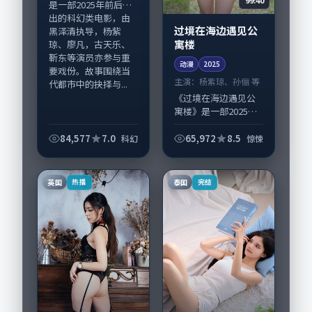
是一部2025年前后推
出的科幻类电影，由
过境在海边遇见公
黑泽清执导，杨紫
寓楼
琼、廖凡，古天乐、
靳东等演员亦参与重
动漫
2025
要戏份。故事围绕当
主演：
杨紫琼、孙俪 等
代都市中的抉择与...
《过境在海边遇见公
寓楼》是一部2025年
前后推出的惊悚类动
漫，由宁浩执导，杨
84,577
7.0
65,972
8.5
科幻
惊悚
紫琼、孙俪，刘亚
仁、靳东等演员亦参
与重要戏份。故事围
英国
泰国
热播
完结
绕当代都市中的抉...