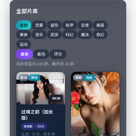
全部片库
全部
恋爱
冒险
机甲
日常
悬疑
美食
音乐
武侠
科幻
魔法
奇幻
运动
最新
最热
评分
当前类型共
100
部，展示前
24
部
新加
英国
院线
完结
99:00
过境之前（加长
版）
电视剧
2025
主演：
孔刘、谭卓 等