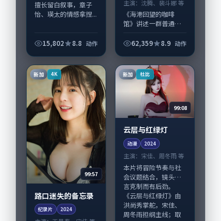
主演：
沈腾、裴斗娜 等
擅长留白叙事，章子
怡、瑛太的情感拿捏...
《海港回望的咖啡
馆》讲述一群普通人
在偶然事件中被迫改
写人生轨迹的故事，
15,802
8.8
62,359
8.9
动作
动作
动作类型元素服务于
人物刻画而非噱头。
导演黑泽清擅长留白
新加
新加
4K
杜比
叙事，沈腾、裴斗娜
的...
99:08
云层与红绿灯
动漫
2024
主演：
宋佳、周冬雨 等
本片将冒险节奏与社
99:57
会议题结合，镜头语
言克制而有后劲。
路口迷失的备忘录
《云层与红绿灯》由
洪尚秀掌舵，宋佳、
纪录片
2024
周冬雨担纲主线；取