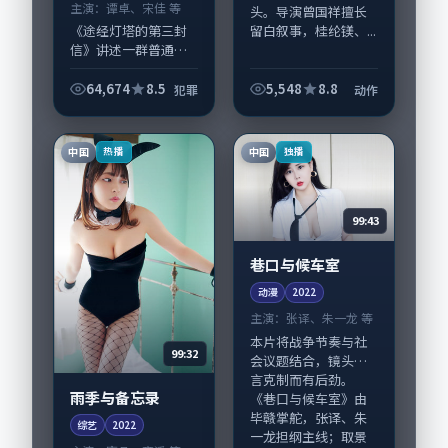
主演：
谭卓、宋佳 等
头。导演曾国祥擅长
留白叙事，桂纶镁、...
《途经灯塔的第三封
信》讲述一群普通人
在偶然事件中被迫改
写人生轨迹的故事，
64,674
8.5
5,548
8.8
犯罪
动作
犯罪类型元素服务于
人物刻画而非噱头。
导演毕赣擅长留白叙
中国
中国
热播
独播
事，谭卓、宋佳的情...
99:43
巷口与候车室
动漫
2022
主演：
张译、朱一龙 等
本片将战争节奏与社
99:32
会议题结合，镜头语
言克制而有后劲。
雨季与备忘录
《巷口与候车室》由
毕赣掌舵，张译、朱
综艺
2022
一龙担纲主线；取景