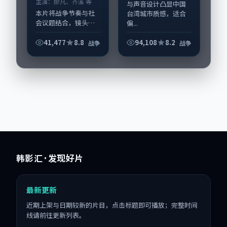
主演：
廖凡、齐溪 等
与声音设计凸显中国
本片将战争节奏与社
台湾城市质感，适合
会议题结合，镜头语
偏...
言克制而有后劲。
《雨季与备忘录》由
41,477
8.8
94,108
8.2
战争
战争
朴赞郁掌舵，廖凡、
齐溪担纲主线；取景
与声音设计凸显中国
大陆城市质感，适合
偏...
韩影汇
· 发现好片
最新更新
近期上架与日期较新的片目，点击标题即可播放；完整时间
线请前往更新列表。