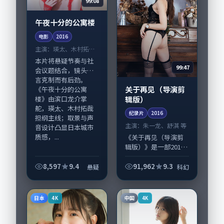
99:08
午夜十分的公寓楼
电影
2016
主演：
瑛太、木村拓哉
等
本片将悬疑节奏与社
99:47
会议题结合，镜头语
言克制而有后劲。
关于再见（导演剪
《午夜十分的公寓
辑版）
楼》由滨口龙介掌
舵，瑛太、木村拓哉
纪录片
2016
担纲主线；取景与声
主演：
朱一龙、舒淇 等
音设计凸显日本城市
质感，...
《关于再见（导演剪
辑版）》是一部2016
年前后推出的科幻类
纪录片，由文牧野执
8,597
9.4
91,962
9.3
悬疑
科幻
导，朱一龙、舒淇，
张译、瑛太等演员亦
参与重要戏份。故事
日本
中国
4K
4K
围绕当代都市中...