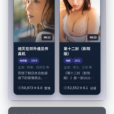
99:12
99:23
熄灭在郊外遇见传
第十二封（影院
真机
版）
电视剧
2019
电影
2021
主演：
杨幂、段奕宏 等
主演：
瑛太、王凯 等
若想了解日本合拍语
《第十二封（影院
境下的爱情表达，
版）》是一部2021年
《熄灭在郊外遇见传
前后推出的动漫类电
真机》值得关注：剧
影，由贾樟柯执导，
58,673
8.0
52,552
8.1
爱情
动漫
情侧重人物动机与生
瑛太、王凯，张译、
活细节的咬合，杨
黄政民等演员亦参与
幂、段奕宏与配角群
重要戏份。故事围绕
戏并重。影片2019
当代都市中的抉择...
年...