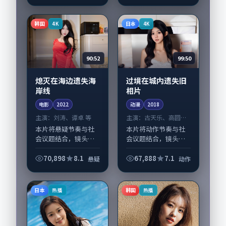
腾、刘涛担纲主线；
河正宇、长泽雅美，
取景与声音设计凸显
刘亚仁、易烊千玺等
日本城市质感，适合
演员亦参与重要戏
韩国
日本
4K
4K
偏好...
份。故事围绕当代都...
90:52
99:50
熄灭在海边遗失海
过境在城内遗失旧
岸线
相片
电影
2022
动漫
2018
主演：
刘涛、谭卓 等
主演：
古天乐、高圆圆
等
本片将悬疑节奏与社
本片将动作节奏与社
会议题结合，镜头语
会议题结合，镜头语
言克制而有后劲。
言克制而有后劲。
《熄灭在海边遗失海
《过境在城内遗失旧
70,898
8.1
67,888
7.1
悬疑
动作
岸线》由文牧野掌
相片》由林超贤掌
舵，刘涛、谭卓担纲
舵，古天乐、高圆圆
主线；取景与声音设
担纲主线；取景与声
日本
韩国
热播
热播
计凸显韩国城市质
音设计凸显日本城市
感，适...
质感...