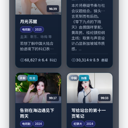
等
本片将悬疑节奏与社
96:39
会议题结合，镜头语
言克制而有后劲。
月光苏醒
《零下九点的下雨
天》由曾国祥掌舵，
电视剧
2025
黄政民、桂纶镁担纲
主演：
靳东、咏梅 等
主线；取景与声音设
计凸显新加坡城市质
若想了解中国大陆合
感，...
拍语境下的科幻表
达，《月光苏醒》值
得关注：剧情侧重人
68,627
6.4
30,314
8.9
科幻
悬疑
物动机与生活细节的
咬合，靳东、咏梅与
配角群戏并重。影片
法国
中国
杜比
独播
2025年面世后在影...
99:17
99:33
告别在海边遇见下
写给站台的第十一
雨天
页笔记
电视剧
2024
纪录片
2024