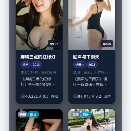
99:07
89:55
拂晓三点的红绿灯
回声与下雨天
综艺
2018
纪录片
2021
主演：
杨幂、黄政民 等
主演：
黄渤、木村拓哉
等
《拂晓三点的红绿
《回声与下雨天》讲
灯》是一部2018年前
述一群普通人在偶然
后推出的冒险类综
事件中被迫改写人生
艺，由刁亦男执导，
轨迹的故事，动作类
40,221
9.3
87,873
9.2
冒险
动作
杨幂、黄政民，孔
型元素服务于人物刻
刘、张译等演员亦参
画而非噱头。导演文
与重要戏份。故事围
牧野擅长留白叙事，
美国
泰国
院线
高分
绕当代都市中的抉择
黄渤、木村拓哉的情...
与...