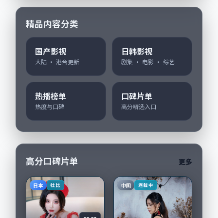
精品内容分类
国产影视
日韩影视
大陆 · 港台更新
剧集 · 电影 · 综艺
热播榜单
口碑片单
热度与口碑
高分精选入口
高分口碑片单
更多
日本
中国
杜比
连载中