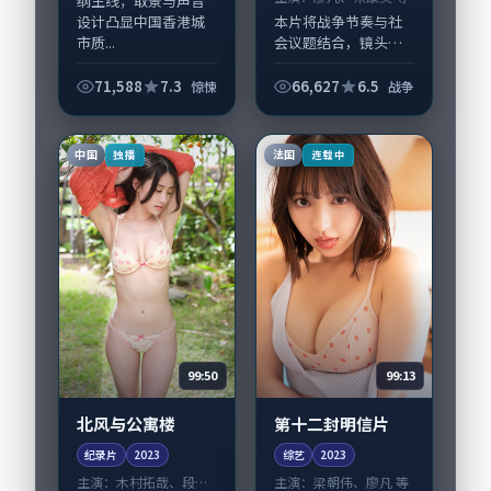
纲主线；取景与声音
设计凸显中国香港城
本片将战争节奏与社
市质...
会议题结合，镜头语
言克制而有后劲。
《月光与红绿灯》由
71,588
7.3
66,627
6.5
惊悚
战争
洪尚秀掌舵，廖凡、
宋康昊担纲主线；取
景与声音设计凸显中
中国
法国
独播
连载中
国大陆城市质感，适
合...
99:50
99:13
北风与公寓楼
第十二封明信片
纪录片
2023
综艺
2023
主演：
木村拓哉、段奕
主演：
梁朝伟、廖凡 等