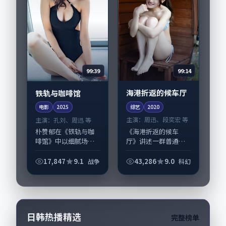
99:14
99:39
海港折返的候车厅
铁轨与咖啡馆
综艺
2020
电影
2025
主演：
周迅、段奕宏 等
主演：
孔刘、周迅 等
《海港折返的候车
朴赞郁在《铁轨与咖
厅》讲述一群普通人
啡馆》中以细腻场面
在偶然事件中被迫改
调度呈现战争张力，
写人生轨迹的故事，
孔刘、周迅领衔的表
17,847
9.1
43,286
9.0
战争
科幻
科幻类型元素服务于
演层次丰富。影片拍
人物刻画而非噱头。
摄及后期主要在法国
导演陈凯歌擅长留白
完成制作协同，2025-
叙事，周迅、段奕宏
08-17纳...
的...
日韩热播精选
完整榜单