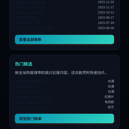
过境之前（加长版）
2025-12-03
回声迷失的下雨天
2025-11-17
缺席的观众传真机
2025-10-12
铁轨与咖啡馆
2025-08-17
午夜来电下雨天
2025-07-04
过境在海边遇见公寓楼
2025-06-06
查看全部更新
热门精选
按全站热度排序的高讨论度内容，适合剧荒时快速找片。
北风追寻的明信片
动漫
巷口与候车室
动漫
关于再见海岸线
动漫
关于再见（导演剪辑版）
纪录片
告别在海边遇见下雨天
电视剧
寄往信笺的第三封信
综艺
浏览热门榜单