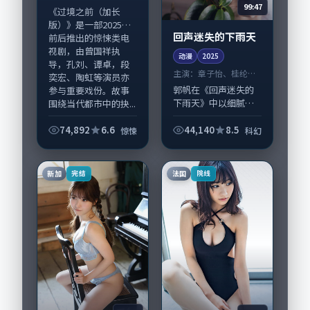
99:47
《过境之前（加长
版）》是一部2025年
回声迷失的下雨天
前后推出的惊悚类电
视剧，由曾国祥执
动漫
2025
导，孔刘、谭卓，段
主演：
章子怡、桂纶镁
奕宏、陶虹等演员亦
等
郭帆在《回声迷失的
参与重要戏份。故事
下雨天》中以细腻场
围绕当代都市中的抉...
面调度呈现科幻张
力，章子怡、桂纶镁
74,892
6.6
44,140
8.5
惊悚
科幻
领衔的表演层次丰
富。影片拍摄及后期
主要在英国完成制作
新加
法国
完结
院线
协同，2025-11-...