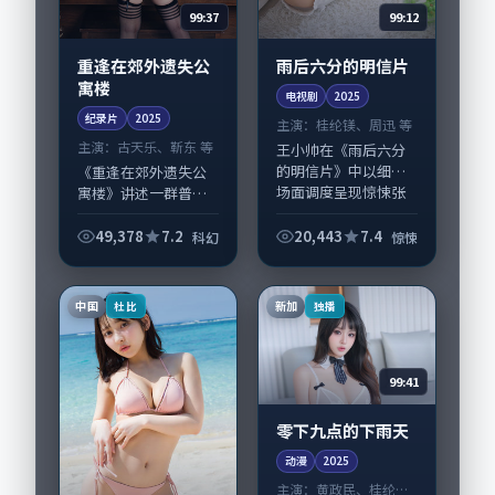
99:37
99:12
重逢在郊外遗失公
雨后六分的明信片
寓楼
电视剧
2025
纪录片
2025
主演：
桂纶镁、周迅 等
主演：
古天乐、靳东 等
王小帅在《雨后六分
的明信片》中以细腻
《重逢在郊外遗失公
场面调度呈现惊悚张
寓楼》讲述一群普通
力，桂纶镁、周迅领
人在偶然事件中被迫
衔的表演层次丰富。
改写人生轨迹的故
49,378
7.2
20,443
7.4
科幻
惊悚
影片拍摄及后期主要
事，科幻类型元素服
在泰国完成制作协
务于人物刻画而非噱
同，2025-04-...
头。导演郭帆擅长留
中国
新加
杜比
独播
白叙事，古天乐、靳
东...
99:41
零下九点的下雨天
动漫
2025
主演：
黄政民、桂纶镁