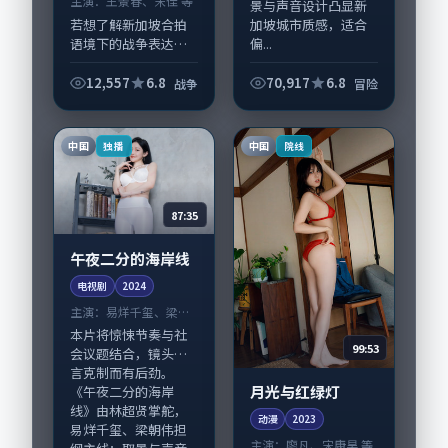
主演：
王景春、宋佳 等
景与声音设计凸显新
加坡城市质感，适合
若想了解新加坡合拍
偏...
语境下的战争表达，
《路口迷失的备忘
录》值得关注：剧情
12,557
6.8
70,917
6.8
战争
冒险
侧重人物动机与生活
细节的咬合，王景
春、宋佳与配角群戏
中国
中国
独播
院线
并重。影片2024年
面...
87:35
午夜二分的海岸线
电视剧
2024
主演：
易烊千玺、梁朝
伟 等
本片将惊悚节奏与社
99:53
会议题结合，镜头语
言克制而有后劲。
月光与红绿灯
《午夜二分的海岸
线》由林超贤掌舵，
动漫
2023
易烊千玺、梁朝伟担
主演：
廖凡、宋康昊 等