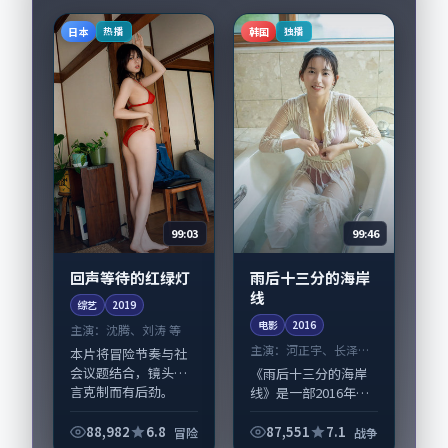
日本
韩国
热播
独播
99:03
99:46
回声等待的红绿灯
雨后十三分的海岸
线
综艺
2019
电影
2016
主演：
沈腾、刘涛 等
主演：
河正宇、长泽雅
本片将冒险节奏与社
美 等
会议题结合，镜头语
《雨后十三分的海岸
言克制而有后劲。
线》是一部2016年前
《回声等待的红绿
后推出的战争类电
灯》由郭帆掌舵，沈
影，由文牧野执导，
88,982
6.8
87,551
7.1
冒险
战争