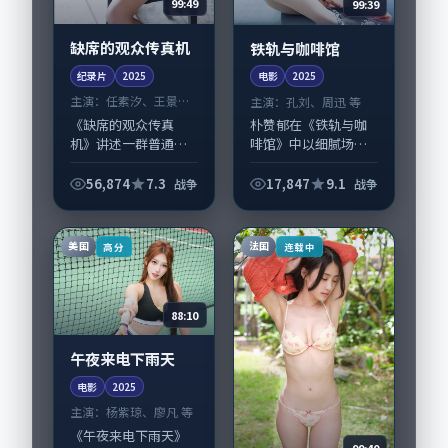
99:49
99:39
缺席的观众传真机
铁轨与咖啡馆
纪录片
2025
电影
2025
主演：
任素汐、王景春
主演：
孔刘、周迅 等
等
《缺席的观众传真
朴赞郁在《铁轨与咖
机》讲述一群普通人
啡馆》中以细腻场面
在偶然事件中被迫改
调度呈现战争张力，
写人生轨迹的故事，
孔刘、周迅领衔的表
56,874
7.3
17,847
9.1
战争
战争
战争类型元素服务于
演层次丰富。影片拍
人物刻画而非噱头。
摄及后期主要在法国
导演贾樟柯擅长留白
完成制作协同，2025-
美国
法国
高分
连载中
叙事，任素汐、王景
08-17纳...
春...
88:10
午夜来电下雨天
电影
2025
主演：
杨紫琼、廖凡 等
《午夜来电下雨天》
99:40